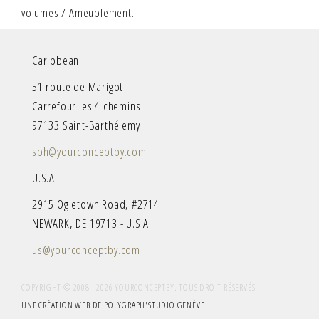
volumes / Ameublement.
Caribbean
51 route de Marigot
Carrefour les 4 chemins
97133 Saint-Barthélemy
sbh@yourconceptby.com
U.S.A
2915 Ogletown Road, #2714
NEWARK, DE 19713 - U.S.A.
us@yourconceptby.com
COPYRIGHT © 2008 - 2026 YOURCONCEPTBY. TOUS DROIT RÉSERVÉS.
UNE CRÉATION WEB DE POLYGRAPH'STUDIO GENÈVE