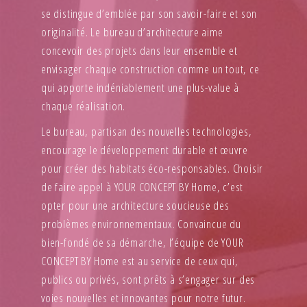
se distingue d’emblée par son savoir-faire et son
originalité. Le bureau d’architecture aime
concevoir des projets dans leur ensemble et
envisager chaque construction comme un tout, ce
qui apporte indéniablement une plus-value à
chaque réalisation.
Le bureau, partisan des nouvelles technologies,
encourage le développement durable et œuvre
pour créer des habitats éco-responsables. Choisir
de faire appel à YOUR CONCEPT BY Home, c’est
opter pour une architecture soucieuse des
problèmes environnementaux. Convaincue du
bien-fondé de sa démarche, l’équipe de YOUR
CONCEPT BY Home est au service de ceux qui,
publics ou privés, sont prêts à s’engager sur des
voies nouvelles et innovantes pour notre futur.