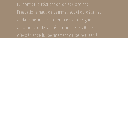
lui confier la réalisation de ses projets.
Prestations haut de gamme, souci du détail et
audace permettent d’emblée au designer
autodidacte de se démarquer. Ses 20 ans
d’expérience lui permettent de se réaliser à
travers sa passion avec un style qui lui est propre :
équilibre chaotique entre le classique et le
contemporain, entre le design et le confort, entre
un univers traditionnel et des fantaisies avant-
gardistes, entre des courbes chaleureuses et des
lignes épurées.
Animé depuis toujours par une ferveur artistique
et un besoin de créer des objets et des lieux sur-
mesure, il décide de fonder en 2008 le bureau
d’architecture YOUR CONCEPT BY à Genève. En 2017,
à l’aube du dixième anniversaire de YOUR CONCEPT