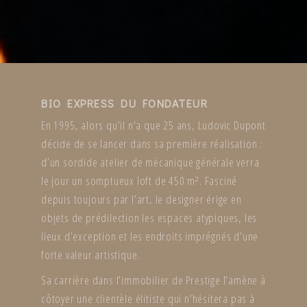
BIO EXPRESS DU FONDATEUR
En 1995, alors qu’il n’a que 25 ans, Ludovic Dupont
décide de se lancer dans sa première réalisation :
d’un sordide atelier de mécanique générale verra
le jour un somptueux loft de 450 m². Fasciné
depuis toujours par l’art, le designer érige en
objets de prédilection les espaces atypiques, les
lieux d’exception et les endroits imprégnés d’une
forte valeur artistique.
Sa carrière dans l’immobilier de Prestige l’amène à
côtoyer une clientèle élitiste qui n’hésitera pas à