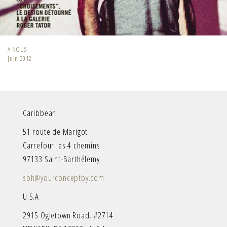
A NOUS
Juin 2012
Caribbean
51 route de Marigot
Carrefour les 4 chemins
97133 Saint-Barthélemy
sbh@yourconceptby.com
U.S.A
2915 Ogletown Road, #2714